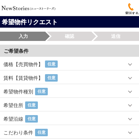
電話する
希望物件リクエスト
入力
確認
送信
ご希望条件
価格【売買物件】
任意
賃料【賃貸物件】
任意
希望物件種別
任意
希望住所
任意
希望沿線
任意
こだわり条件
任意