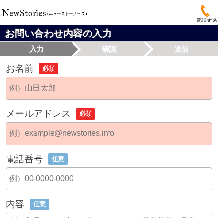
電話する
お問い合わせ内容の入力
入力
確認
送信
お名前
必須
メールアドレス
必須
電話番号
任意
内容
任意