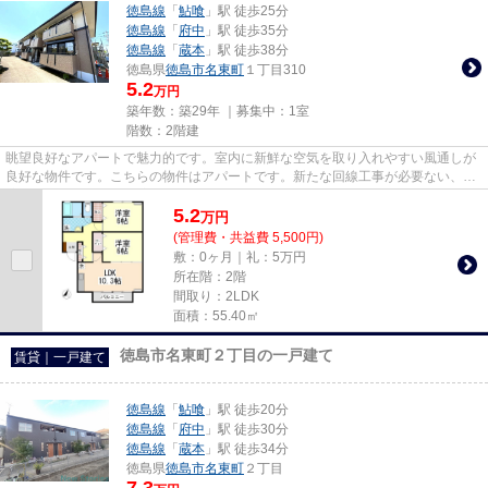
徳島線
「
鮎喰
」駅 徒歩25分
徳島線
「
府中
」駅 徒歩35分
徳島線
「
蔵本
」駅 徒歩38分
徳島県
徳島市
名東町
１丁目310
5.2
万円
築年数：築29年 ｜募集中：
1室
階数：2階建
眺望良好なアパートで魅力的です。室内に新鮮な空気を取り入れやすい風通しが
良好な物件です。こちらの物件はアパートです。新たな回線工事が必要ない、経
済的なネット回線工事済み物...
5.2
万
円
(管理費・共益費 5,500円)
敷：0ヶ月｜礼：5万円
所在階：2階
間取り：2LDK
面積：55.40㎡
徳島市名東町２丁目の一戸建て
賃貸｜一戸建て
徳島線
「
鮎喰
」駅 徒歩20分
徳島線
「
府中
」駅 徒歩30分
徳島線
「
蔵本
」駅 徒歩34分
徳島県
徳島市
名東町
２丁目
7.3