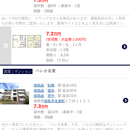
万円
築年数：築9年 ｜募集中：
1室
階数：2階建
歩いて4分の場所に、ドラッグセガミ名東店があります。通風良好の涼しく気持
ちの良い空間をご提供いたします。動画サイトなどをよく見る方には高速インタ
ーネット有り物件がおすすめ。...
7.3
万
円
(管理費・共益費 2,000円)
敷：0ヶ月｜礼：1ヶ月
所在階：1-2階
間取り：3LDK
面積：73.35㎡
ベレオ名東
賃貸｜マンション
徳島線
「
鮎喰
」駅 徒歩18分
徳島線
「
蔵本
」駅 徒歩30分
徳島線
「
府中
」駅 徒歩31分
徳島県
徳島市
名東町
１丁目１１２-１
7.3
万円
築年数：築10年 ｜募集中：
1室
階数：3階建
ぜひ一度見ていただきたい、「ベレオ名東」です。こちらの物件はマンションで
す。こちらは通風良好な物件です。家でパソコンを使う人にぜひご検討いただき