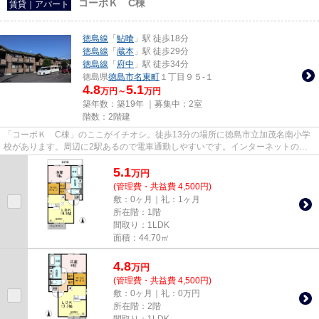
コーポＫ C棟
賃貸｜アパート
徳島線
「
鮎喰
」駅 徒歩18分
徳島線
「
蔵本
」駅 徒歩29分
徳島線
「
府中
」駅 徒歩34分
徳島県
徳島市
名東町
１丁目９５-１
4.8
5.1
万円～
万円
築年数：築19年 ｜募集中：
2室
階数：2階建
「コーポＫ C棟」のここがイチオシ。徒歩13分の場所に徳島市立加茂名南小学
校があります。周辺に2駅あるので電車通勤しやすいです。インターネットの使
用が可能な物件です。徳島市で...
5.1
万
円
(管理費・共益費 4,500円)
敷：0ヶ月｜礼：1ヶ月
所在階：1階
間取り：1LDK
面積：44.70㎡
4.8
万
円
(管理費・共益費 4,500円)
敷：0ヶ月｜礼：0万円
所在階：2階
間取り：1LDK