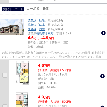
コーポＫ E棟
賃貸｜アパート
徳島線
「
鮎喰
」駅 徒歩18分
徳島線
「
蔵本
」駅 徒歩29分
徳島線
「
府中
」駅 徒歩34分
徳島県
徳島市
名東町
１丁目９５-２
4.6
4.9
万円～
万円
築年数：築19年 ｜募集中：
2室
階数：2階建
徒歩13分の場所に徳島市立加茂名南小学校があります。こちらの物件は眺望良好
です。こちらの物件はアパートです。ネット回線が導入された物件です。徳島市
エリアにある賃貸情報のこと...
4.6
万
円
(管理費・共益費 4,500円)
敷：0ヶ月｜礼：1ヶ月
所在階：1階
間取り：1LDK
面積：44.70㎡
4.9
万
円
(管理費・共益費 4,500円)
敷：0ヶ月｜礼：5万円