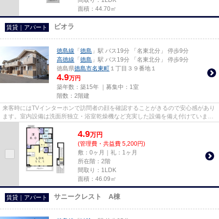
面積：44.70㎡
ビオラ
賃貸｜アパート
徳島線
「
徳島
」駅 バス19分 「名東北分」 停歩9分
高徳線
「
徳島
」駅 バス19分 「名東北分」 停歩9分
徳島県
徳島市
名東町
１丁目３９番地１
4.9
万円
築年数：築15年 ｜募集中：
1室
階数：2階建
来客時にはTVインターホンで訪問者の顔を確認することがきるので安心感があり
ます。室内設備は洗面所独立・浴室乾燥機など充実した設備を備え付けていま
す。追焚機能付きですので、前...
4.9
万
円
(管理費・共益費 5,200円)
敷：0ヶ月｜礼：1ヶ月
所在階：2階
間取り：1LDK
面積：46.09㎡
サニークレスト A棟
賃貸｜アパート