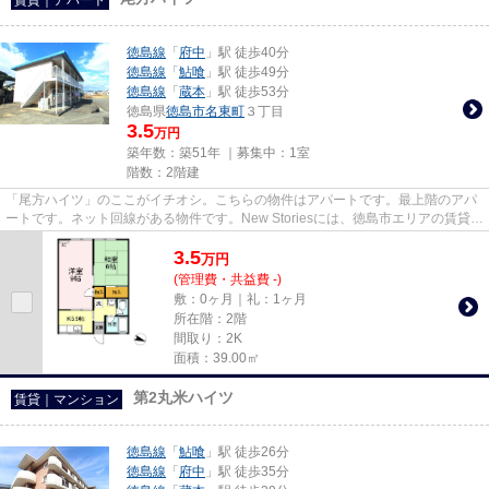
徳島線
「
府中
」駅 徒歩40分
徳島線
「
鮎喰
」駅 徒歩49分
徳島線
「
蔵本
」駅 徒歩53分
徳島県
徳島市
名東町
３丁目
3.5
万円
築年数：築51年 ｜募集中：
1室
階数：2階建
「尾方ハイツ」のここがイチオシ。こちらの物件はアパートです。最上階のアパ
ートです。ネット回線がある物件です。New Storiesには、徳島市エリアの賃貸情
報が豊富です。もちろん、店...
3.5
万
円
(管理費・共益費 -)
敷：0ヶ月｜礼：1ヶ月
所在階：2階
間取り：2K
面積：39.00㎡
第2丸米ハイツ
賃貸｜マンション
徳島線
「
鮎喰
」駅 徒歩26分
徳島線
「
府中
」駅 徒歩35分