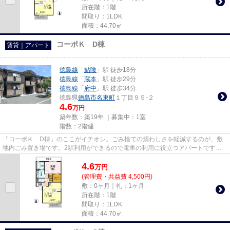
所在階：1階
間取り：1LDK
面積：44.70㎡
コーポＫ D棟
賃貸｜アパート
徳島線
「
鮎喰
」駅 徒歩18分
徳島線
「
蔵本
」駅 徒歩29分
徳島線
「
府中
」駅 徒歩34分
徳島県
徳島市
名東町
１丁目９５-２
4.6
万円
築年数：築19年 ｜募集中：
1室
階数：2階建
「コーポＫ D棟」のここがイチオシ。ごみ捨ての煩わしさを軽減するのが、敷
地内ごみ置き場です。2駅利用ができるので電車の利用に役立つアパートです。
普段からパソコンを使う方にオ...
4.6
万
円
(管理費・共益費 4,500円)
敷：0ヶ月｜礼：1ヶ月
所在階：1階
間取り：1LDK
面積：44.70㎡