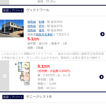
面積：55.20㎡
ヴィクトワール
賃貸｜アパート
徳島線
「
鮎喰
」駅 徒歩28分
徳島線
「
府中
」駅 徒歩37分
徳島線
「
蔵本
」駅 徒歩38分
徳島県
徳島市
名東町
１丁目371-5
5.1
万円
築年数：築11年 ｜募集中：
1室
階数：1階建
こだわりポイント満載のヴィクトワール 。徒歩11分の場所に徳島市立加茂名南
小学校があります。忙しい方にもおすすめの、敷地内ごみ置き場付きの物件で
す。良好な眺望で癒されてみま...
5.1
万
円
(管理費・共益費 4,000円)
敷：5.83万円｜礼：0ヶ月
所在階：1階
間取り：1LDK
面積：44.12㎡
サニークレストB
賃貸｜アパート