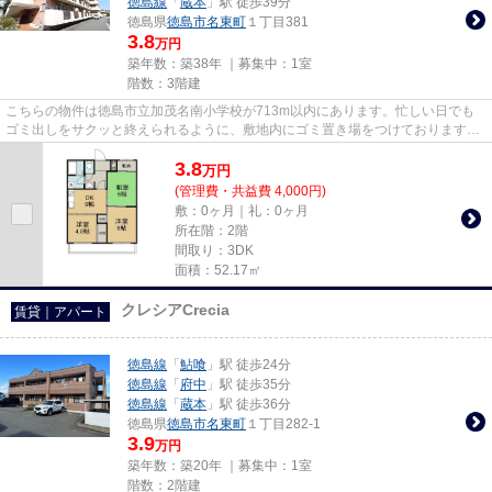
徳島線
「
蔵本
」駅 徒歩39分
徳島県
徳島市
名東町
１丁目381
3.8
万円
築年数：築38年 ｜募集中：
1室
階数：3階建
こちらの物件は徳島市立加茂名南小学校が713m以内にあります。忙しい日でも
ゴミ出しをサクッと終えられるように、敷地内にゴミ置き場をつけております。
眺望良好で景色が楽しめます。...
3.8
万
円
(管理費・共益費 4,000円)
敷：0ヶ月｜礼：0ヶ月
所在階：2階
間取り：3DK
面積：52.17㎡
クレシアCrecia
賃貸｜アパート
徳島線
「
鮎喰
」駅 徒歩24分
徳島線
「
府中
」駅 徒歩35分
徳島線
「
蔵本
」駅 徒歩36分
徳島県
徳島市
名東町
１丁目282-1
3.9
万円
築年数：築20年 ｜募集中：
1室
階数：2階建