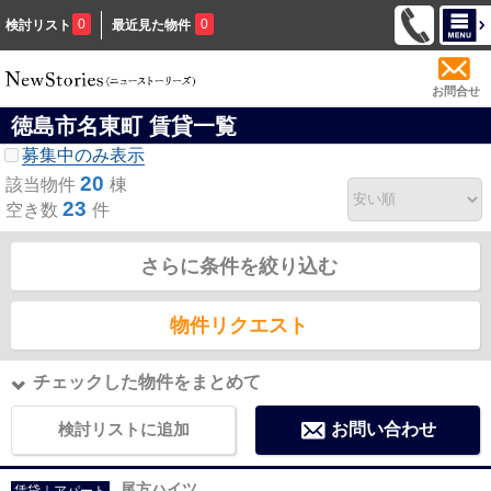
0
0
検討リスト
最近見た物件
お問合せ
徳島市名東町 賃貸一覧
募集中のみ表示
20
該当物件
棟
23
空き数
件
さらに条件を絞り込む
物件リクエスト
チェックした物件をまとめて
検討リストに追加
お問い合わせ
尾方ハイツ
賃貸｜アパート