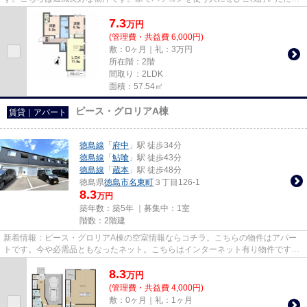
たいインターネット有り物件...
7.3
万
円
(管理費・共益費 6,000円)
敷：0ヶ月｜礼：3万円
所在階：2階
間取り：2LDK
面積：57.54㎡
ピース・グロリアA棟
賃貸｜アパート
徳島線
「
府中
」駅 徒歩34分
徳島線
「
鮎喰
」駅 徒歩43分
徳島線
「
蔵本
」駅 徒歩48分
徳島県
徳島市
名東町
３丁目126-1
8.3
万円
築年数：築5年 ｜募集中：
1室
階数：2階建
新着情報：ピース・グロリアA棟の空室情報ならコチラ。こちらの物件はアパー
トです。今や必需品ともなったネット。こちらはインターネット有り物件です。
内装もきれいな一押しの築浅物...
8.3
万
円
(管理費・共益費 4,000円)
敷：0ヶ月｜礼：1ヶ月