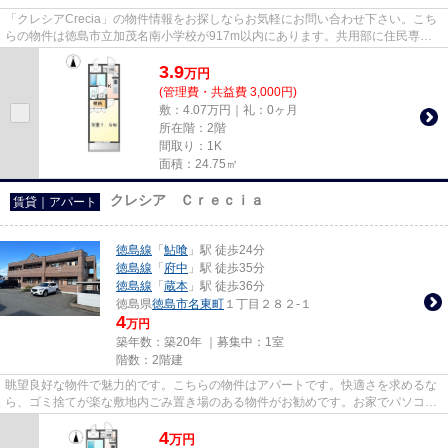
「クレシアCrecia」の物件情報をお探しならお気軽にお問い合わせ下さい。こち
らの物件は徳島市立加茂名南小学校が917m以内にあります。共用部に住民専用
のゴミ置き場を備えているので...
3.9
万
円
(管理費・共益費 3,000円)
敷：4.07万円｜礼：0ヶ月
所在階：2階
間取り：1K
面積：24.75㎡
クレシア Ｃｒｅｃｉａ
賃貸｜アパート
徳島線
「
鮎喰
」駅 徒歩24分
徳島線
「
府中
」駅 徒歩35分
徳島線
「
蔵本
」駅 徒歩36分
徳島県
徳島市
名東町
１丁目２８２-１
4
万円
築年数：築20年 ｜募集中：
1室
階数：2階建
眺望良好な物件で魅力的です。こちらの物件はアパートです。快適さを求めるな
ら、ゴミ捨てが楽な敷地内ごみ置き場のある物件がお勧めです。お家でパソコン
使いたい方にオススメ、ネッ...
4
万
円