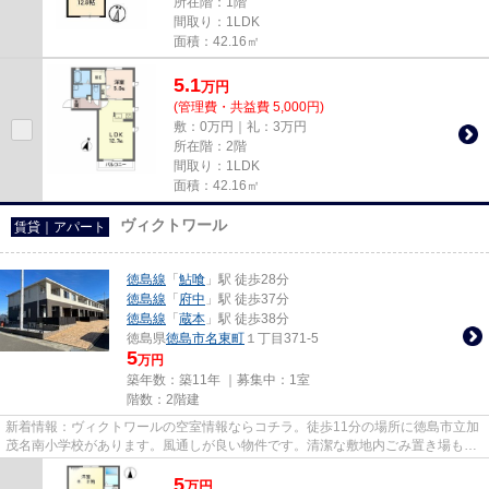
所在階：1階
間取り：1LDK
面積：42.16㎡
5.1
万
円
(管理費・共益費 5,000円)
敷：0万円｜礼：3万円
所在階：2階
間取り：1LDK
面積：42.16㎡
ヴィクトワール
賃貸｜アパート
徳島線
「
鮎喰
」駅 徒歩28分
徳島線
「
府中
」駅 徒歩37分
徳島線
「
蔵本
」駅 徒歩38分
徳島県
徳島市
名東町
１丁目371-5
5
万円
築年数：築11年 ｜募集中：
1室
階数：2階建
新着情報：ヴィクトワールの空室情報ならコチラ。徒歩11分の場所に徳島市立加
茂名南小学校があります。風通しが良い物件です。清潔な敷地内ごみ置き場も用
意されております。NewStorie...
5
万
円