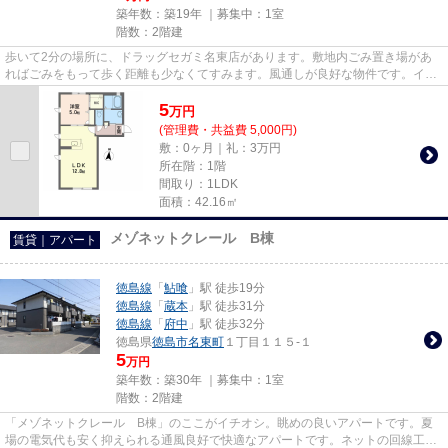
築年数：築19年 ｜募集中：
1室
階数：2階建
歩いて2分の場所に、ドラッグセガミ名東店があります。敷地内ごみ置き場があ
ればごみをもって歩く距離も少なくてすみます。風通しが良好な物件です。イン
ターネット付きの物件です。当...
5
万
円
(管理費・共益費 5,000円)
敷：0ヶ月｜礼：3万円
所在階：1階
間取り：1LDK
面積：42.16㎡
メゾネットクレール B棟
賃貸｜アパート
徳島線
「
鮎喰
」駅 徒歩19分
徳島線
「
蔵本
」駅 徒歩31分
徳島線
「
府中
」駅 徒歩32分
徳島県
徳島市
名東町
１丁目１１５-１
5
万円
築年数：築30年 ｜募集中：
1室
階数：2階建
「メゾネットクレール B棟」のここがイチオシ。眺めの良いアパートです。夏
場の電気代も安く抑えられる通風良好で快適なアパートです。ネットの回線工事