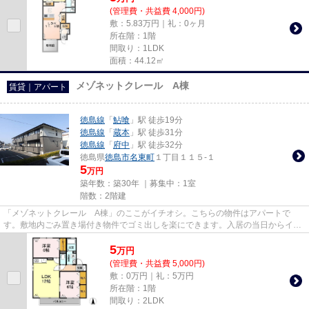
(管理費・共益費 4,000円)
敷：5.83万円｜礼：0ヶ月
所在階：1階
間取り：1LDK
面積：44.12㎡
メゾネットクレール A棟
賃貸｜アパート
徳島線
「
鮎喰
」駅 徒歩19分
徳島線
「
蔵本
」駅 徒歩31分
徳島線
「
府中
」駅 徒歩32分
徳島県
徳島市
名東町
１丁目１１５-１
5
万円
築年数：築30年 ｜募集中：
1室
階数：2階建
「メゾネットクレール A棟」のここがイチオシ。こちらの物件はアパートで
す。敷地内ごみ置き場付き物件でゴミ出しを楽にできます。入居の当日からイン
ターネットが使えます。NewStori...
5
万
円
(管理費・共益費 5,000円)
敷：0万円｜礼：5万円
所在階：1階
間取り：2LDK