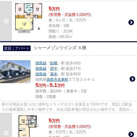
が済んでいるのですぐにパソコ...
5
万
円
(管理費・共益費 5,000円)
敷：0ヶ月｜礼：0万円
所在階：1階
間取り：2LDK
面積：58.03㎡
シャーメゾンツインズ Ａ棟
賃貸｜アパート
徳島線
「
鮎喰
」駅 徒歩18分
徳島線
「
府中
」駅 徒歩27分
徳島線
「
蔵本
」駅 徒歩30分
徳島県
徳島市
名東町
２丁目３３９-１
5
5.1
万円～
万円
築年数：築19年 ｜募集中：
2室
階数：2階建
薬や日用品を買うのに便利なドラッグセガミ名東店まで83mです。周辺に2駅あ
りの電車通勤しやすい物件です。自走式駐車場が併設された物件です。普段から
パソコンを使う方にオススメ物...
5
万
円
(管理費・共益費 5,000円)
敷：0万円｜礼：3万円