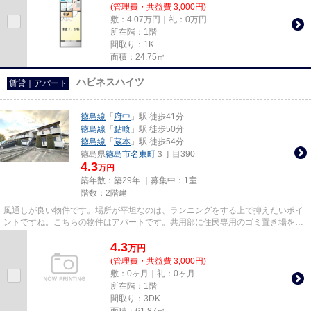
(管理費・共益費 3,000円)
敷：4.07万円｜礼：0万円
所在階：1階
間取り：1K
面積：24.75㎡
ハビネスハイツ
賃貸｜アパート
徳島線
「
府中
」駅 徒歩41分
徳島線
「
鮎喰
」駅 徒歩50分
徳島線
「
蔵本
」駅 徒歩54分
徳島県
徳島市
名東町
３丁目390
4.3
万円
築年数：築29年 ｜募集中：
1室
階数：2階建
風通しが良い物件です。場所が平坦なのは、ランニングをする上で抑えたいポイ
ントですね。こちらの物件はアパートです。共用部に住民専用のゴミ置き場を備
えているので、面倒なゴミ出...
4.3
万
円
(管理費・共益費 3,000円)
敷：0ヶ月｜礼：0ヶ月
所在階：1階
間取り：3DK
面積：61.87㎡