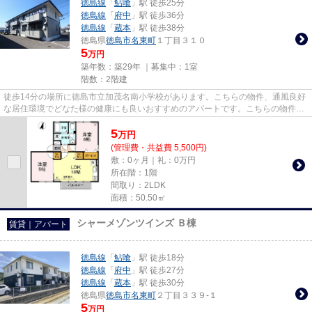
徳島線
「
鮎喰
」駅 徒歩25分
徳島線
「
府中
」駅 徒歩36分
徳島線
「
蔵本
」駅 徒歩38分
徳島県
徳島市
名東町
１丁目３１０
5
万円
築年数：築29年 ｜募集中：
1室
階数：2階建
徒歩14分の場所に徳島市立加茂名南小学校があります。こちらの物件、通風良好
な居住環境でどなた様の健康にも良いおすすめのアパートです。こちらの物件は
自走式駐車場がご利用いただ...
5
万
円
(管理費・共益費 5,500円)
敷：0ヶ月｜礼：0万円
所在階：1階
間取り：2LDK
面積：50.50㎡
シャーメゾンツインズ Ｂ棟
賃貸｜アパート
徳島線
「
鮎喰
」駅 徒歩18分
徳島線
「
府中
」駅 徒歩27分
徳島線
「
蔵本
」駅 徒歩30分
徳島県
徳島市
名東町
２丁目３３９-１
5
万円