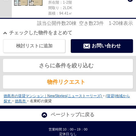
所在階：1-2階
間取り：2LDK
面積：94.41㎡
該当公開件数
20
棟 空き数
23
件
1-20
棟表示
チェックした物件をまとめて
検討リストに追加
お問い合わせ
さらに条件を絞り込む
物件リクエスト
徳島市の賃貸マンション｜NewStories(ニューストーリーズ)
>
(賃貸)地域から
探す
>
徳島市
>
名東町の賃貸
ページトップに戻る
営業時間:10：00～19：00
定休日:なし