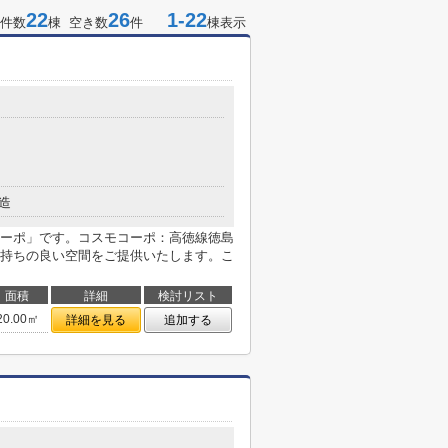
22
26
1-22
件数
棟 空き数
件
棟表示
造
ーポ」です。コスモコーポ：高徳線徳島
持ちの良い空間をご提供いたします。こ
面積
詳細
検討リスト
20.00㎡
詳細を見る
追加する