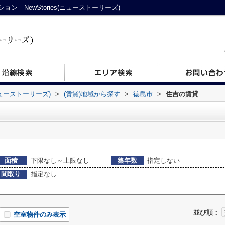
｜NewStories(ニューストーリーズ)
ニューストーリーズ)
>
(賃貸)地域から探す
>
徳島市
>
住吉の賃貸
面積
下限なし～上限なし
築年数
指定しない
間取り
指定なし
並び順：
空室物件のみ表示