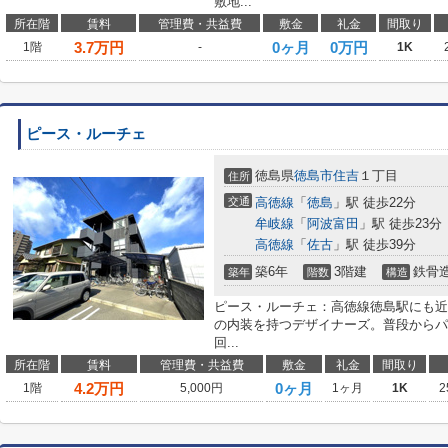
敷地...
所在階
賃料
管理費・共益費
敷金
礼金
間取り
3.7
万円
0ヶ月
0万円
1階
-
1K
ピース・ルーチェ
徳島県
徳島市
住吉
１丁目
住所
交通
高徳線
「
徳島
」駅 徒歩22分
牟岐線
「
阿波富田
」駅 徒歩23分
高徳線
「
佐古
」駅 徒歩39分
築6年
3階建
鉄骨
築年
階数
構造
ピース・ルーチェ：高徳線徳島駅にも近
の内装を持つデザイナーズ。普段からパ
回...
所在階
賃料
管理費・共益費
敷金
礼金
間取り
4.2
万円
0ヶ月
1階
5,000円
1ヶ月
1K
2