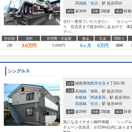
高徳線
「
佐古
」駅 徒歩55分
築39年
2階建
軽量
築年
階数
構造
ぜひ一度見ていただきたい、「セジュー
リ 住吉店まで徒歩4分にあるので、体
アパ...
所在階
賃料
管理費・共益費
敷金
礼金
間取り
3.6
万円
0ヶ月
0万円
2階
5,000円
2DK
シングルス
徳島県
徳島市
住吉
４丁目5-30
住所
交通
高徳線
「
徳島
」駅 徒歩33分
牟岐線
「
阿波富田
」駅 徒歩34分
高徳線
「
佐古
」駅 徒歩44分
築28年
2階建
鉄骨
築年
階数
構造
気になるイチオシ物件情報：「シングル
チェーン住吉店」が219m以内にあり