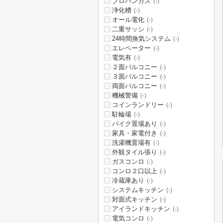
プロパンガス
(-)
浄化槽
(-)
オール電化
(-)
二重サッシ
(-)
24時間換気システム
(-)
エレベーター
(-)
電気有
(-)
２面バルコニー
(-)
３面バルコニー
(-)
両面バルコニー
(-)
機械警備
(-)
コインランドリー
(-)
駐輪場
(-)
バイク置場あり
(-)
家具・家電付き
(-)
洗濯機置場有
(-)
外観タイル張り
(-)
ガスコンロ
(-)
コンロ２口以上
(-)
冷蔵庫あり
(-)
システムキッチン
(-)
対面式キッチン
(-)
アイランドキッチン
(-)
電気コンロ
(-)