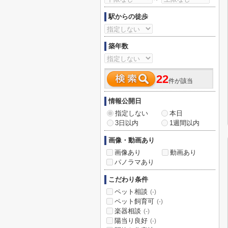
駅からの徒歩
築年数
22
件が該当
情報公開日
指定しない
本日
3日以内
1週間以内
画像・動画あり
画像あり
動画あり
パノラマあり
こだわり条件
ペット相談
(-)
ペット飼育可
(-)
楽器相談
(-)
陽当り良好
(-)