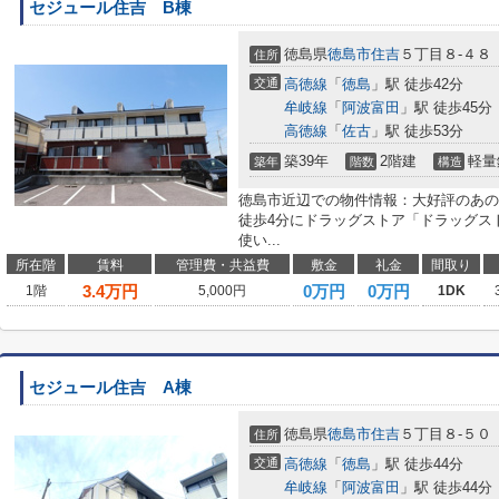
セジュール住吉 B棟
徳島県
徳島市
住吉
５丁目８-４８
住所
交通
高徳線
「
徳島
」駅 徒歩42分
牟岐線
「
阿波富田
」駅 徒歩45分
高徳線
「
佐古
」駅 徒歩53分
築39年
2階建
軽量
築年
階数
構造
徳島市近辺での物件情報：大好評のあの
徒歩4分にドラッグストア「ドラッグス
使い...
所在階
賃料
管理費・共益費
敷金
礼金
間取り
3.4
万円
0万円
0万円
1階
5,000円
1DK
セジュール住吉 A棟
徳島県
徳島市
住吉
５丁目８-５０
住所
交通
高徳線
「
徳島
」駅 徒歩44分
牟岐線
「
阿波富田
」駅 徒歩44分