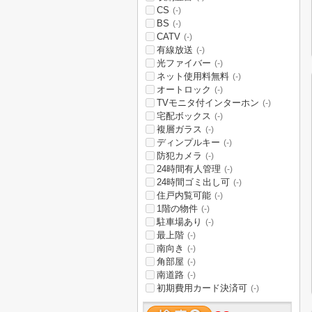
CS
(-)
BS
(-)
CATV
(-)
有線放送
(-)
光ファイバー
(-)
ネット使用料無料
(-)
オートロック
(-)
TVモニタ付インターホン
(-)
宅配ボックス
(-)
複層ガラス
(-)
ディンプルキー
(-)
防犯カメラ
(-)
24時間有人管理
(-)
24時間ゴミ出し可
(-)
住戸内覧可能
(-)
1階の物件
(-)
駐車場あり
(-)
最上階
(-)
南向き
(-)
角部屋
(-)
南道路
(-)
初期費用カード決済可
(-)