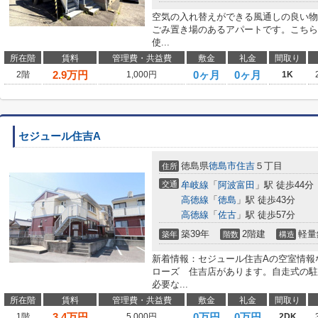
空気の入れ替えができる風通しの良い物
ごみ置き場のあるアパートです。こちら
使...
所在階
賃料
管理費・共益費
敷金
礼金
間取り
2.9
万円
0ヶ月
0ヶ月
2階
1,000円
1K
セジュール住吉A
徳島県
徳島市
住吉
５丁目
住所
交通
牟岐線
「
阿波富田
」駅 徒歩44分
高徳線
「
徳島
」駅 徒歩43分
高徳線
「
佐古
」駅 徒歩57分
築39年
2階建
軽量
築年
階数
構造
新着情報：セジュール住吉Aの空室情報
ローズ 住吉店があります。自走式の駐
必要な...
所在階
賃料
管理費・共益費
敷金
礼金
間取り
3.4
万円
0万円
0万円
1階
5,000円
2DK