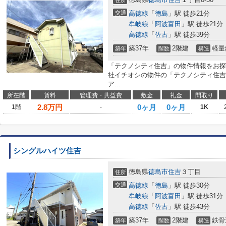
住所
交通
高徳線
「
徳島
」駅 徒歩21分
牟岐線
「
阿波富田
」駅 徒歩21分
高徳線
「
佐古
」駅 徒歩39分
築37年
2階建
軽量
築年
階数
構造
「テクノシティ住吉」の物件情報をお探
社イチオシの物件の「テクノシティ住吉
ア...
所在階
賃料
管理費・共益費
敷金
礼金
間取り
2.8
万円
0ヶ月
0ヶ月
1階
-
1K
シングルハイツ住吉
徳島県
徳島市
住吉
３丁目
住所
交通
高徳線
「
徳島
」駅 徒歩30分
牟岐線
「
阿波富田
」駅 徒歩31分
高徳線
「
佐古
」駅 徒歩43分
築37年
2階建
鉄骨
築年
階数
構造