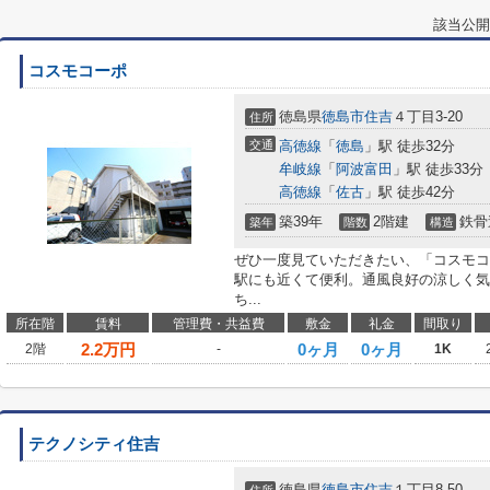
該当公開
コスモコーポ
徳島県
徳島市
住吉
４丁目3-20
住所
交通
高徳線
「
徳島
」駅 徒歩32分
牟岐線
「
阿波富田
」駅 徒歩33分
高徳線
「
佐古
」駅 徒歩42分
築39年
2階建
鉄骨
築年
階数
構造
ぜひ一度見ていただきたい、「コスモコ
駅にも近くて便利。通風良好の涼しく気
ち...
所在階
賃料
管理費・共益費
敷金
礼金
間取り
2.2
万円
0ヶ月
0ヶ月
2階
-
1K
テクノシティ住吉
徳島県
徳島市
住吉
１丁目8-50