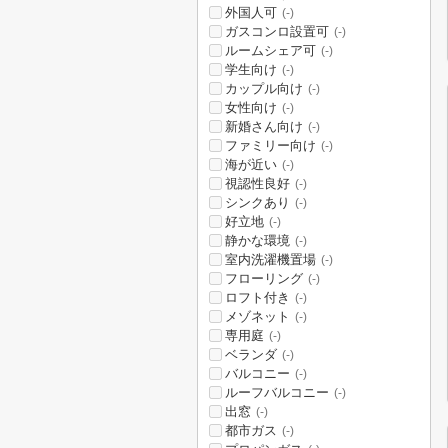
外国人可
(-)
ガスコンロ設置可
(-)
ルームシェア可
(-)
学生向け
(-)
カップル向け
(-)
女性向け
(-)
新婚さん向け
(-)
ファミリー向け
(-)
海が近い
(-)
視認性良好
(-)
シンクあり
(-)
好立地
(-)
静かな環境
(-)
室内洗濯機置場
(-)
フローリング
(-)
ロフト付き
(-)
メゾネット
(-)
専用庭
(-)
ベランダ
(-)
バルコニー
(-)
ルーフバルコニー
(-)
出窓
(-)
都市ガス
(-)