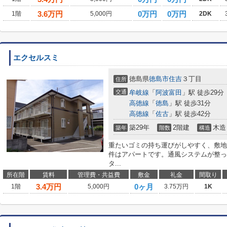
3.6
万円
0万円
0万円
1階
5,000円
2DK
エクセルスミ
徳島県
徳島市
住吉
３丁目
住所
交通
牟岐線
「
阿波富田
」駅 徒歩29分
高徳線
「
徳島
」駅 徒歩31分
高徳線
「
佐古
」駅 徒歩42分
築29年
2階建
木造
築年
階数
構造
重たいゴミの持ち運びがしやすく、敷地
件はアパートです。通風システムが整っ
タ...
所在階
賃料
管理費・共益費
敷金
礼金
間取り
3.4
万円
0ヶ月
1階
5,000円
3.75万円
1K