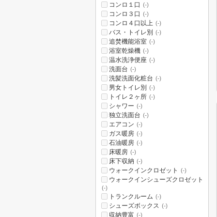
コンロ１口
(-)
コンロ３口
(-)
コンロ４口以上
(-)
バス・トイレ別
(-)
追焚機能浴室
(-)
浴室乾燥機
(-)
温水洗浄便座
(-)
洗面台
(-)
洗髪洗面化粧台
(-)
男女トイレ別
(-)
トイレ２ヶ所
(-)
シャワー
(-)
独立洗面台
(-)
エアコン
(-)
ガス暖房
(-)
石油暖房
(-)
床暖房
(-)
床下収納
(-)
ウォークインクロゼット
(-)
ウォークインシューズクロゼット
(-)
トランクルーム
(-)
シューズボックス
(-)
収納豊富
(-)