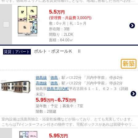
件です。徳島市エリアにある賃貸情報のことなら、地域に密着した当社へお任せ
下さい。当社は、多種多様な...
5.5
万
円
(管理費・共益費 3,000円)
敷：0ヶ月｜礼：1ヶ月
所在階：3階
間取り：2LDK
面積：64.00㎡
ポルト・ボヌールＫ Ⅱ
賃貸｜アパート
徳島線
「
徳島
」駅 バス22分 「川内中学前」 停歩2分
高徳線
「
徳島
」駅 バス22分 「川内中学前」 停歩2分
徳島県
徳島市
川内町
平石古田６１－１、６２－３（詳細
未定）
5.95
6.75
万円～
万円
築年数：予定 ｜募集中：
7室
階数：2階建
室内設備は洗面所独立・浴室乾燥機などが揃っており、とても充実しています。
こちらはTVインターフォン付きの物件です。宅配ボックスがあれば就寝中やリモ
ートワークなど自宅にいても...
5.95
万
円