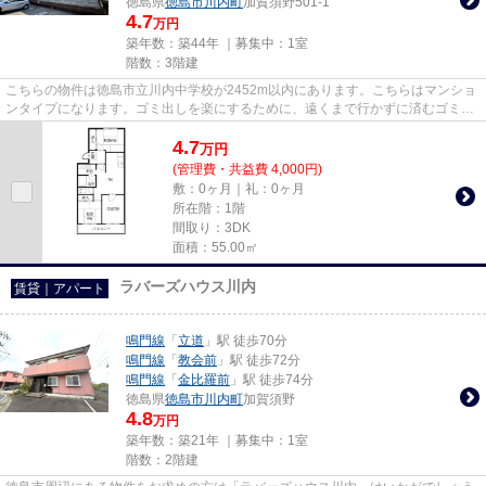
徳島県
徳島市
川内町
加賀須野501-1
4.7
万円
築年数：築44年 ｜募集中：
1室
階数：3階建
こちらの物件は徳島市立川内中学校が2452m以内にあります。こちらはマンショ
ンタイプになります。ゴミ出しを楽にするために、遠くまで行かずに済むゴミ置
き場を共用部に設置しています...
4.7
万
円
(管理費・共益費 4,000円)
敷：0ヶ月｜礼：0ヶ月
所在階：1階
間取り：3DK
面積：55.00㎡
ラバーズハウス川内
賃貸｜アパート
鳴門線
「
立道
」駅 徒歩70分
鳴門線
「
教会前
」駅 徒歩72分
鳴門線
「
金比羅前
」駅 徒歩74分
徳島県
徳島市
川内町
加賀須野
4.8
万円
築年数：築21年 ｜募集中：
1室
階数：2階建