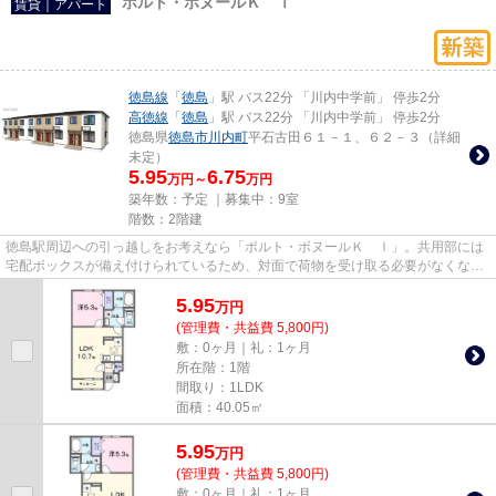
ポルト・ボヌールＫ Ⅰ
賃貸｜アパート
徳島線
「
徳島
」駅 バス22分 「川内中学前」 停歩2分
高徳線
「
徳島
」駅 バス22分 「川内中学前」 停歩2分
徳島県
徳島市
川内町
平石古田６１－１、６２－３（詳細
未定）
5.95
6.75
万円～
万円
築年数：予定 ｜募集中：
9室
階数：2階建
徳島駅周辺への引っ越しをお考えなら「ポルト・ボヌールＫ Ⅰ」。共用部には
宅配ボックスが備え付けられているため、対面で荷物を受け取る必要がなくなり
ます。新築予定の物件のご紹介...
5.95
万
円
(管理費・共益費 5,800円)
敷：0ヶ月｜礼：1ヶ月
所在階：1階
間取り：1LDK
面積：40.05㎡
5.95
万
円
(管理費・共益費 5,800円)
敷：0ヶ月｜礼：1ヶ月