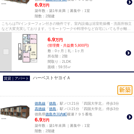
6.9
万円
築年数：築1年未満 ｜募集中：
1室
階数：2階建
こちらはTVインターフォン付きの物件です。室内設備は浴室乾燥機・洗面所独立
など大変充実しております。リモートワークや料理中など自宅にいても手が離せ
ないときには、宅配ボックス...
6.9
万
円
(管理費・共益費 5,800円)
敷：0ヶ月｜礼：1ヶ月
所在階：2階
間取り：2LDK
面積：59.55㎡
ハーベストヤヨイＡ
賃貸｜アパート
徳島線
「
徳島
」駅 バス21分 「四国大学北」 停歩3分
高徳線
「
徳島
」駅 バス21分 「四国大学北」 停歩3分
徳島県
徳島市
川内町
榎瀬７９５番地
6.9
万円
築年数：築1年未満 ｜募集中：
1室
階数：2階建