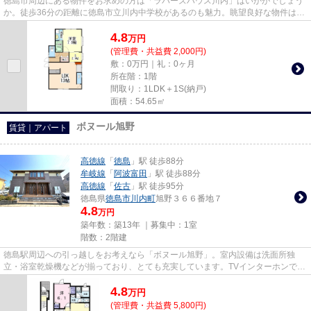
徳島市周辺にある物件をお求めの方は「ラバーズハウス川内」はいかがでしょう
か。徒歩36分の距離に徳島市立川内中学校があるのも魅力。眺望良好な物件はこ
ちらです。自走式駐車場が併...
4.8
万
円
(管理費・共益費 2,000円)
敷：0万円｜礼：0ヶ月
所在階：1階
間取り：1LDK＋1S(納戸)
面積：54.65㎡
ボヌール旭野
賃貸｜アパート
高徳線
「
徳島
」駅 徒歩88分
牟岐線
「
阿波富田
」駅 徒歩88分
高徳線
「
佐古
」駅 徒歩95分
徳島県
徳島市
川内町
旭野３６６番地７
4.8
万円
築年数：築13年 ｜募集中：
1室
階数：2階建
徳島駅周辺への引っ越しをお考えなら「ボヌール旭野」。室内設備は洗面所独
立・浴室乾燥機などが揃っており、とても充実しています。TVインターホンで来
客時に顔が見えます。魅力も多...
4.8
万
円
(管理費・共益費 5,800円)