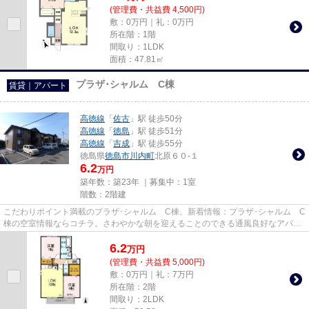
(管理費・共益費 4,500円)
敷：0万円｜礼：0万円
所在階：1階
間取り：1LDK
面積：47.81㎡
プラザ･シャルム C棟
賃貸｜アパート
高徳線
「
佐古
」駅 徒歩50分
高徳線
「
徳島
」駅 徒歩51分
高徳線
「
吉成
」駅 徒歩55分
徳島県
徳島市
川内町
北原６０-１
6.2
万円
築年数：築23年 ｜募集中：
1室
階数：2階建
こだわりポイント満載のプラザ･シャルム C棟。新着情報：プラザ･シャルム C
棟の空室情報ならコチラ。さわやかな朝を迎えることのできる通風良好なアパー
ト。インターネット有り物件...
6.2
万
円
(管理費・共益費 5,000円)
敷：0万円｜礼：7万円
所在階：2階
間取り：2LDK