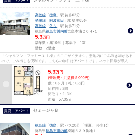
賃貸｜アパート
高徳線
「
徳島
」駅 徒歩63分
牟岐線
「
阿波富田
」駅 徒歩65分
高徳線
「
佐古
」駅 徒歩71分
徳島県
徳島市
川内町
宮島本浦２０４-１
5.3
万円
築年数：築19年 ｜募集中：
1室
階数：2階建
「シャルマン・ファミーユ Ⅰ棟」のここがイチオシ。敷地内にごみ置き場がある
ので、ごみ出しも便利です。こちらの物件はアパートです。ネット回線が導入さ
れた物件です。より詳しい情...
5.3
万
円
(管理費・共益費 5,000円)
敷：0ヶ月｜礼：0万円
所在階：2階
間取り：2LDK
面積：57.35㎡
セミージャＢ
賃貸｜アパート
徳島線
「
徳島
」駅 バス20分 「榎瀬」 停歩1分
徳島県
徳島市
川内町
榎瀬５３９番地１