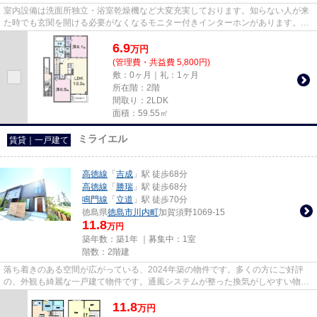
室内設備は洗面所独立・浴室乾燥機など大変充実しております。知らない人が来
た時でも玄関を開ける必要がなくなるモニター付きインターホンがあります。荷
物を直接受け取れないときに...
6.9
万
円
(管理費・共益費 5,800円)
敷：0ヶ月｜礼：1ヶ月
所在階：2階
間取り：2LDK
面積：59.55㎡
ミライエル
賃貸｜一戸建て
高徳線
「
吉成
」駅 徒歩68分
高徳線
「
勝瑞
」駅 徒歩68分
鳴門線
「
立道
」駅 徒歩70分
徳島県
徳島市
川内町
加賀須野1069-15
11.8
万円
築年数：築1年 ｜募集中：
1室
階数：2階建
落ち着きのある空間が広がっている、2024年築の物件です。多くの方にご好評
の、外観も綺麗な一戸建て物件です。通風システムが整った換気がしやすい物件
です。魅力的な眺めが楽しめる...
11.8
万
円