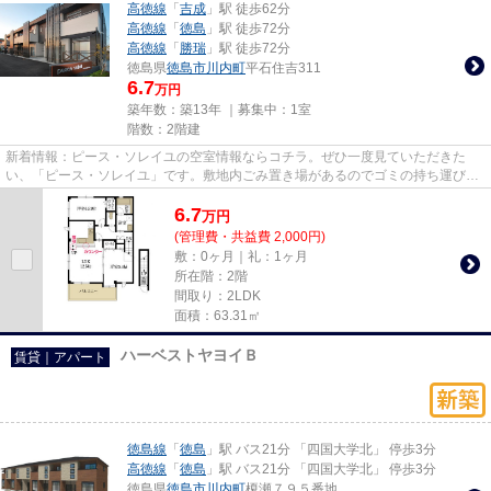
高徳線
「
吉成
」駅 徒歩62分
高徳線
「
徳島
」駅 徒歩72分
高徳線
「
勝瑞
」駅 徒歩72分
徳島県
徳島市
川内町
平石住吉311
6.7
万円
築年数：築13年 ｜募集中：
1室
階数：2階建
新着情報：ピース・ソレイユの空室情報ならコチラ。ぜひ一度見ていただきた
い、「ピース・ソレイユ」です。敷地内ごみ置き場があるのでゴミの持ち運びの
負担を少しでも減らすことがで...
6.7
万
円
(管理費・共益費 2,000円)
敷：0ヶ月｜礼：1ヶ月
所在階：2階
間取り：2LDK
面積：63.31㎡
ハーベストヤヨイＢ
賃貸｜アパート
徳島線
「
徳島
」駅 バス21分 「四国大学北」 停歩3分
高徳線
「
徳島
」駅 バス21分 「四国大学北」 停歩3分
徳島県
徳島市
川内町
榎瀬７９５番地