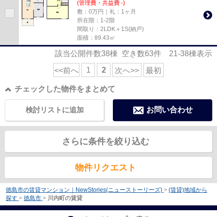
(管理費・共益費 -)
敷：0万円｜礼：1ヶ月
所在階：1-2階
間取り：2LDK＋1S(納戸)
面積：89.43㎡
該当公開件数
38
棟 空き数
63
件
21-38
棟表示
1
2
<<前へ
次へ>>
最初
チェックした物件をまとめて
検討リストに追加
お問い合わせ
さらに条件を絞り込む
物件リクエスト
徳島市の賃貸マンション｜NewStories(ニューストーリーズ)
>
(賃貸)地域から
探す
>
徳島市
>
川内町の賃貸