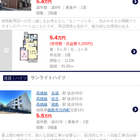
5.4
万円
築年数：築8年 ｜募集中：
1室
階数：2階建
徳島駅周辺への引っ越しをお考えなら「セミージャＢ」。住みやすさが満載でイ
チオシのアパートはこちらです。周辺環境も良好で、魅力的な住環境のある、平
成29年築の物件です。築8年の...
5.4
万
円
(管理費・共益費 5,200円)
敷：0ヶ月｜礼：1ヶ月
所在階：1階
間取り：1LDK
面積：45.89㎡
サンライトハイツ
賃貸｜ハイツ
高徳線
「
吉成
」駅 徒歩49分
高徳線
「
佐古
」駅 徒歩51分
高徳線
「
徳島
」駅 徒歩56分
徳島県
徳島市
川内町
北原161
5.5
万円
築年数：築41年 ｜募集中：
1室
階数：3階建
最上階の物件です。新たな回線工事が必要ない、経済的なネット回線工事済み物