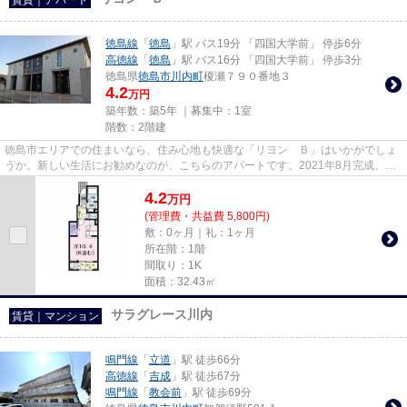
徳島線
「
徳島
」駅 バス19分 「四国大学前」 停歩6分
高徳線
「
徳島
」駅 バス16分 「四国大学前」 停歩3分
徳島県
徳島市
川内町
榎瀬７９０番地３
4.2
万円
築年数：築5年 ｜募集中：
1室
階数：2階建
徳島市エリアでの住まいなら、住み心地も快適な「リヨン Ｂ」はいかがでしょ
うか。新しい生活にお勧めなのが、こちらのアパートです。2021年8月完成、ま
だまだ新しい築浅物件。物件に...
4.2
万
円
(管理費・共益費 5,800円)
敷：0ヶ月｜礼：1ヶ月
所在階：1階
間取り：1K
面積：32.43㎡
サラグレース川内
賃貸｜マンション
鳴門線
「
立道
」駅 徒歩66分
高徳線
「
吉成
」駅 徒歩67分
鳴門線
「
教会前
」駅 徒歩69分