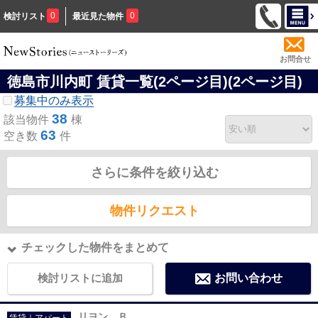
0
0
検討リスト
最近見た物件
お問合せ
徳島市川内町 賃貸一覧(2ページ目)(2ページ目)
募集中のみ表示
38
該当物件
棟
63
空き数
件
さらに条件を絞り込む
物件リクエスト
チェックした物件をまとめて
検討リストに追加
お問い合わせ
リヨン Ｂ
賃貸｜アパート