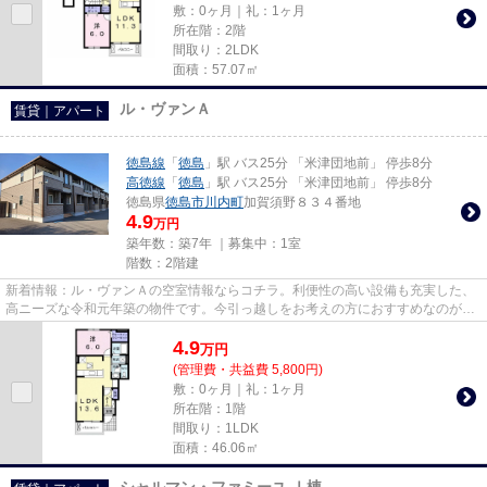
敷：0ヶ月｜礼：1ヶ月
所在階：2階
間取り：2LDK
面積：57.07㎡
ル・ヴァンＡ
賃貸｜アパート
徳島線
「
徳島
」駅 バス25分 「米津団地前」 停歩8分
高徳線
「
徳島
」駅 バス25分 「米津団地前」 停歩8分
徳島県
徳島市
川内町
加賀須野８３４番地
4.9
万円
築年数：築7年 ｜募集中：
1室
階数：2階建
新着情報：ル・ヴァンＡの空室情報ならコチラ。利便性の高い設備も充実した、
高ニーズな令和元年築の物件です。今引っ越しをお考えの方におすすめなのが、
こちらのアパートです。築7年...
4.9
万
円
(管理費・共益費 5,800円)
敷：0ヶ月｜礼：1ヶ月
所在階：1階
間取り：1LDK
面積：46.06㎡
シャルマン・ファミーユ Ⅰ棟