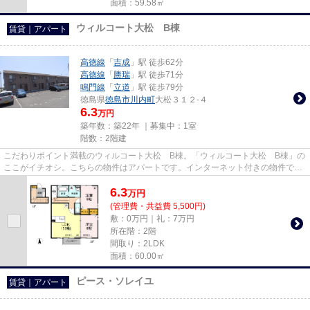
面積：59.58㎡
ウィルコート大松 B棟
賃貸｜アパート
高徳線
「
吉成
」駅 徒歩62分
高徳線
「
勝瑞
」駅 徒歩71分
鳴門線
「
立道
」駅 徒歩79分
徳島県
徳島市
川内町
大松３１２-４
6.3
万円
築年数：築22年 ｜募集中：
1室
階数：2階建
こだわりポイント満載のウィルコート大松 B棟。「ウィルコート大松 B棟」の
ここがイチオシ。こちらの物件はアパートです。インターネット付きの物件で
す。NewStoriesでは高徳線吉成...
6.3
万
円
(管理費・共益費 5,500円)
敷：0万円｜礼：7万円
所在階：2階
間取り：2LDK
面積：60.00㎡
ピース・ソレイユ
賃貸｜アパート