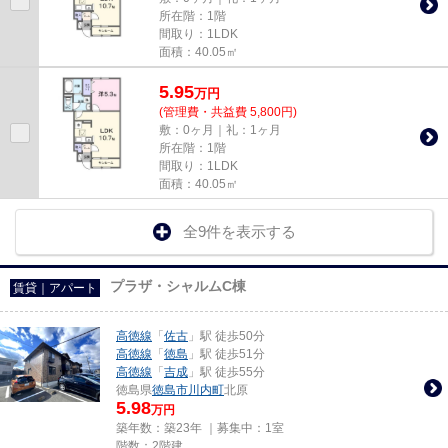
所在階：1階
間取り：1LDK
面積：40.05㎡
5.95
万
円
(管理費・共益費 5,800円)
敷：0ヶ月｜礼：1ヶ月
所在階：1階
間取り：1LDK
面積：40.05㎡
全9件を表示する
プラザ・シャルムC棟
賃貸｜アパート
高徳線
「
佐古
」駅 徒歩50分
高徳線
「
徳島
」駅 徒歩51分
高徳線
「
吉成
」駅 徒歩55分
徳島県
徳島市
川内町
北原
5.98
万円
築年数：築23年 ｜募集中：
1室
階数：2階建