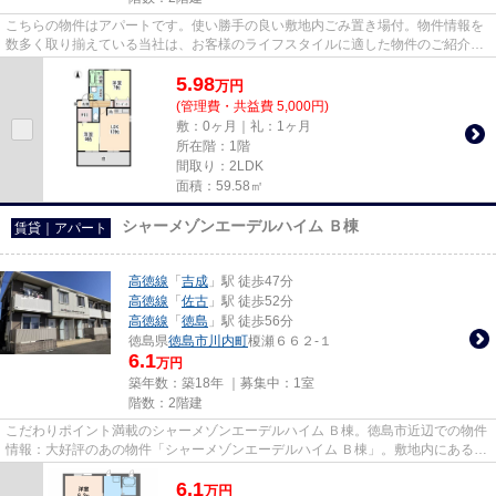
こちらの物件はアパートです。使い勝手の良い敷地内ごみ置き場付。物件情報を
数多く取り揃えている当社は、お客様のライフスタイルに適した物件のご紹介を
させていただきます。ご要望...
5.98
万
円
(管理費・共益費 5,000円)
敷：0ヶ月｜礼：1ヶ月
所在階：1階
間取り：2LDK
面積：59.58㎡
シャーメゾンエーデルハイム Ｂ棟
賃貸｜アパート
高徳線
「
吉成
」駅 徒歩47分
高徳線
「
佐古
」駅 徒歩52分
高徳線
「
徳島
」駅 徒歩56分
徳島県
徳島市
川内町
榎瀬６６２-１
6.1
万円
築年数：築18年 ｜募集中：
1室
階数：2階建
こだわりポイント満載のシャーメゾンエーデルハイム Ｂ棟。徳島市近辺での物件
情報：大好評のあの物件「シャーメゾンエーデルハイム Ｂ棟」。敷地内にあるご
み置き場も自由に使うこと...
6.1
万
円