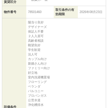
賃貸区分
取引条件の有
物件番号
78501460
2026年08月23日
効期限
陽当り良好
デザイナーズ
保証人不要
２人入居可
高齢者相談
眺望良好
学生歓迎
法人可
カップル向け
新婚さん向け
ファミリー向け
好立地
室内洗濯機置場
フローリング
ベランダ
バルコニー
プロパンガス
公営水道
浄化槽排水
設備条件