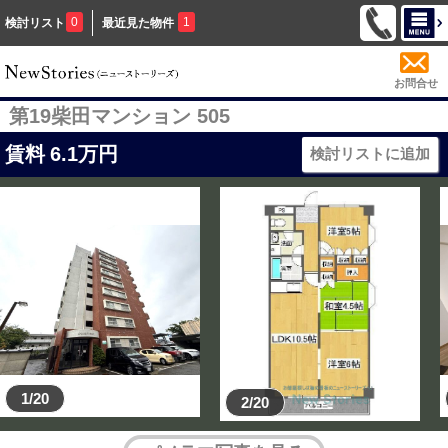
0
1
検討リスト
最近見た物件
お問合せ
第19柴田マンション 505
賃料
6.1
万円
検討リストに追加
1/20
2/20