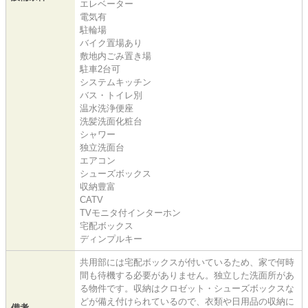
エレベーター
電気有
駐輪場
バイク置場あり
敷地内ごみ置き場
駐車2台可
システムキッチン
バス・トイレ別
温水洗浄便座
洗髪洗面化粧台
シャワー
独立洗面台
エアコン
シューズボックス
収納豊富
CATV
TVモニタ付インターホン
宅配ボックス
ディンプルキー
共用部には宅配ボックスが付いているため、家で何時
間も待機する必要がありません。独立した洗面所があ
る物件です。収納はクロゼット・シューズボックスな
どが備え付けられているので、衣類や日用品の収納に
備考