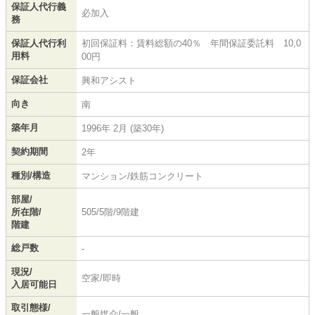
保証人代行義
必加入
務
保証人代行利
初回保証料：賃料総額の40％ 年間保証委託料 10,0
用料
00円
保証会社
興和アシスト
向き
南
築年月
1996年 2月 (築30年)
契約期間
2年
種別/構造
マンション/鉄筋コンクリート
部屋/
所在階/
505/5階/9階建
階建
総戸数
-
現況/
空家/即時
入居可能日
取引態様/
一般媒介/一般