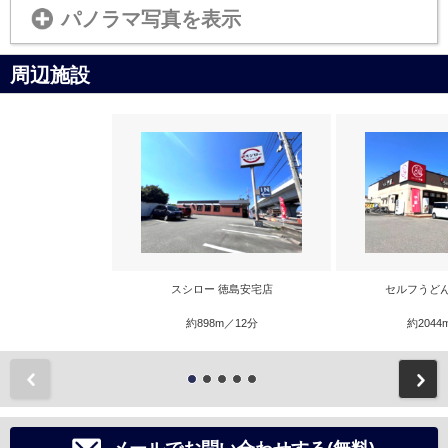
パノラマ写真を表示
周辺施設
スシロー 徳島安宅店
セルフうど
約898m／12分
約2044
前