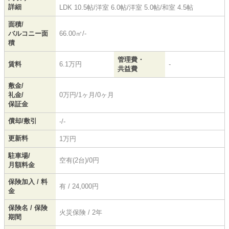
詳細
LDK 10.5帖
/
洋室 6.0帖
/
洋室 5.0帖
/
和室 4.5帖
面積/
バルコニー面
66.00㎡/-
積
管理費・
賃料
6.1万円
-
共益費
敷金/
礼金/
0万円/1ヶ月/0ヶ月
保証金
償却/敷引
-/-
更新料
1万円
駐車場/
空有(2台)/0円
月額料金
保険加入 / 料
有 / 24,000円
金
保険名 / 保険
火災保険 / 2年
期間