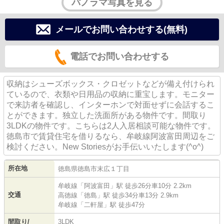
パノラマ写真を見る
メールでお問い合わせする(無料)
電話でお問い合わせする
収納はシューズボックス・クロゼットなどが備え付けられ
ているので、衣類や日用品の収納に重宝します。モニター
で来訪者を確認し、インターホンで対面せずに会話するこ
とができます。独立した洗面所がある物件です。間取り
3LDKの物件です。こちらは2人入居相談可能な物件です。
徳島市で賃貸住宅を借りるなら、牟岐線阿波富田周辺をご
検討ください。New Storiesがお手伝いいたします(^o^)
所在地
徳島県
徳島市
末広
１丁目
牟岐線
「
阿波富田
」駅 徒歩26分車10分 2.2km
交通
高徳線
「
徳島
」駅 徒歩34分車13分 2.9km
牟岐線
「
二軒屋
」駅 徒歩47分
間取り/
3LDK