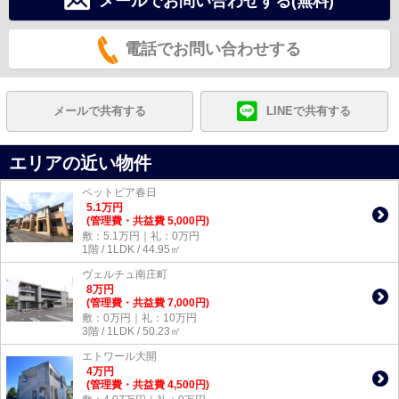
メールでお問い合わせする(無料)
電話でお問い合わせする
メールで共有する
LINEで共有する
エリアの近い物件
ペットピア春日
5.1
万
円
(管理費・共益費 5,000円)
敷：5.1万円｜礼：0万円
1階 / 1LDK / 44.95㎡
ヴェルチュ南庄町
8
万
円
(管理費・共益費 7,000円)
敷：0万円｜礼：10万円
3階 / 1LDK / 50.23㎡
エトワール大開
4
万
円
(管理費・共益費 4,500円)