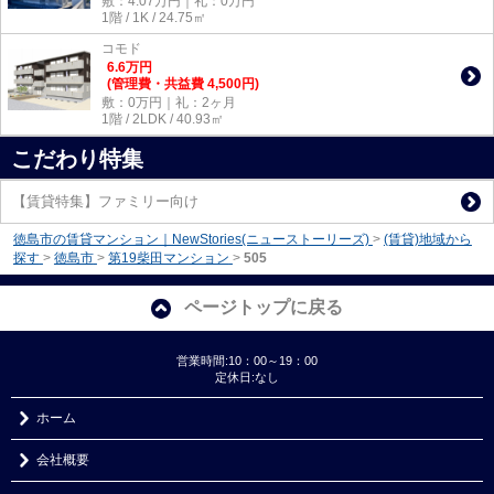
敷：4.07万円｜礼：0万円
1階 / 1K / 24.75㎡
コモド
6.6
万
円
(管理費・共益費 4,500円)
敷：0万円｜礼：2ヶ月
1階 / 2LDK / 40.93㎡
こだわり特集
【賃貸特集】ファミリー向け
徳島市の賃貸マンション｜NewStories(ニューストーリーズ)
>
(賃貸)地域から
探す
>
徳島市
>
第19柴田マンション
>
505
ページトップに戻る
営業時間:10：00～19：00
定休日:なし
ホーム
会社概要