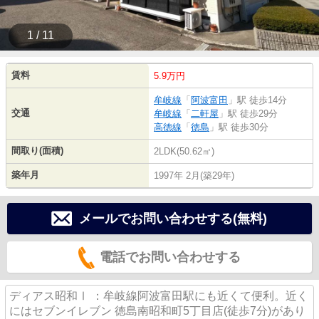
1 / 11
賃料
5.9万円
牟岐線
「
阿波富田
」駅 徒歩14分
交通
牟岐線
「
二軒屋
」駅 徒歩29分
高徳線
「
徳島
」駅 徒歩30分
間取り(面積)
2LDK(50.62㎡)
築年月
1997年 2月(築29年)
メールでお問い合わせする(無料)
電話でお問い合わせする
ディアス昭和Ⅰ ：牟岐線阿波富田駅にも近くて便利。近く
にはセブンイレブン 徳島南昭和町5丁目店(徒歩7分)があり