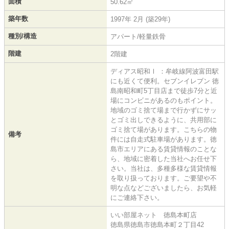
面積
50.62㎡
築年数
1997年 2月 (築29年)
種別/構造
アパート/軽量鉄骨
階建
2階建
ディアス昭和Ⅰ ：牟岐線阿波富田駅
にも近くて便利。セブンイレブン 徳
島南昭和町5丁目店まで徒歩7分と近
場にコンビニがあるのもポイント。
地域のゴミ捨て場まで行かずにサッ
とゴミ出しできるように、共用部に
ゴミ捨て場があります。こちらの物
備考
件には自走式駐車場があります。徳
島市エリアにある賃貸情報のことな
ら、地域に密着した当社へお任せ下
さい。当社は、多種多様な賃貸情報
を取り扱っております。ご要望や不
明な点などございましたら、お気軽
にご連絡下さい。
いい部屋ネット 徳島本町店
徳島県徳島市徳島本町２丁目42