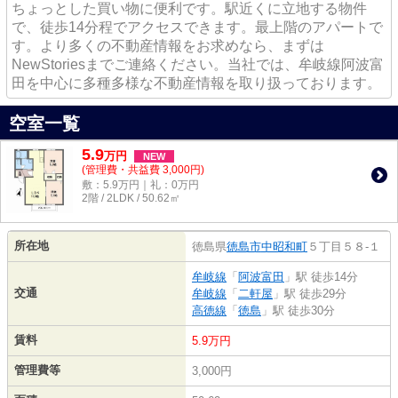
ちょっとした買い物に便利です。駅近くに立地する物件
で、徒歩14分程でアクセスできます。最上階のアパートで
す。より多くの不動産情報をお求めなら、まずは
NewStoriesまでご連絡ください。当社では、牟岐線阿波富
田を中心に多種多様な不動産情報を取り扱っております。
空室一覧
5.9
万
円
NEW
(管理費・共益費 3,000円)
敷：5.9万円｜礼：0万円
2階 / 2LDK / 50.62㎡
所在地
徳島県
徳島市
中昭和町
５丁目５８-１
牟岐線
「
阿波富田
」駅 徒歩14分
交通
牟岐線
「
二軒屋
」駅 徒歩29分
高徳線
「
徳島
」駅 徒歩30分
賃料
5.9万円
管理費等
3,000円