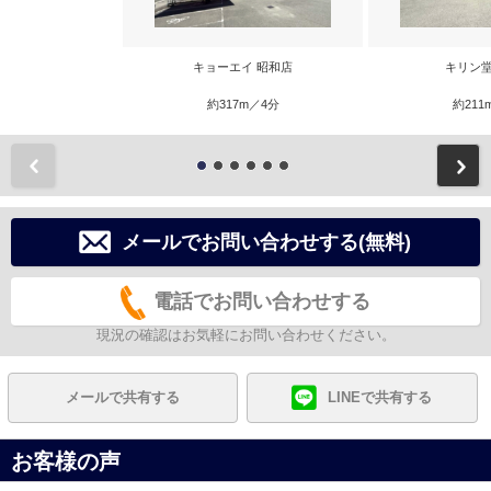
キョーエイ 昭和店
キリン堂
約317m／4分
約211
前
メールでお問い合わせする(無料)
電話でお問い合わせする
現況の確認はお気軽にお問い合わせください。
メールで共有する
LINEで共有する
お客様の声