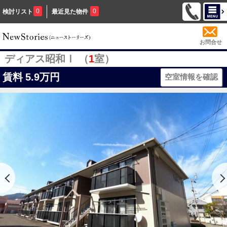
0
0
検討リスト
最近見た物件
お問合せ
ディアス昭和Ⅰ （
1
室）
賃料
5.9万円
空室情報を確認