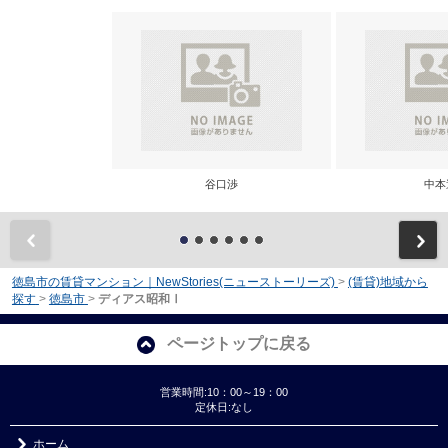
谷口渉
中本
前
徳島市の賃貸マンション｜NewStories(ニューストーリーズ)
>
(賃貸)地域から
探す
>
徳島市
>
ディアス昭和Ⅰ
ページトップに戻る
営業時間:10：00～19：00
定休日:なし
ホーム