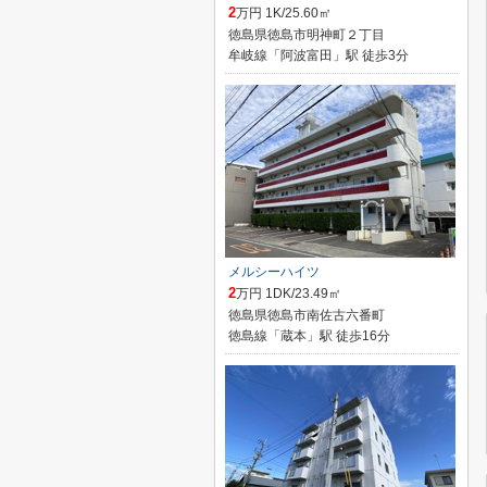
2
万円 1K/25.60㎡
徳島県徳島市明神町２丁目
牟岐線「阿波富田」駅 徒歩3分
メルシーハイツ
2
万円 1DK/23.49㎡
徳島県徳島市南佐古六番町
徳島線「蔵本」駅 徒歩16分