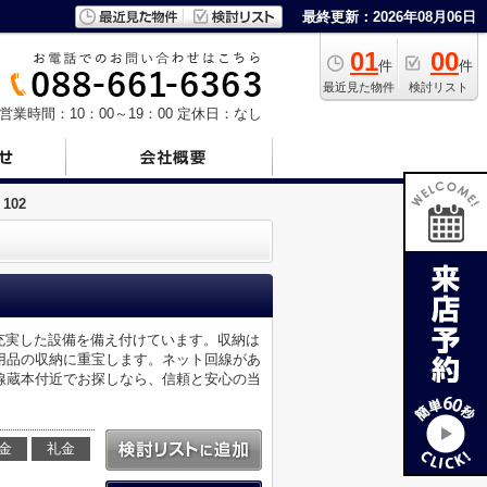
最終更新：2026年08月06日
01
00
件
件
最近見た物件
検討リスト
営業時間：10：00～19：00
定休日：なし
102
ど充実した設備を備え付けています。収納は
用品の収納に重宝します。ネット回線があ
線蔵本付近でお探しなら、信頼と安心の当
金
礼金