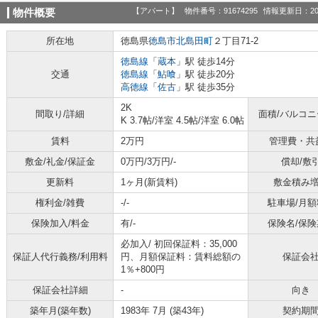
【アパート】
物件番号：91674295
情報更新日：20
物件概要
所在地
徳島県
徳島市
北島田町
２丁目71-2
徳島線
「
蔵本
」駅 徒歩14分
交通
徳島線
「
鮎喰
」駅 徒歩20分
高徳線
「
佐古
」駅 徒歩35分
2K
間取り/詳細
面積/バルコ
K 3.7帖
/
洋室 4.5帖
/
洋室 6.0帖
賃料
2万円
管理費・共
敷金/礼金/保証金
0万円/3万円/-
償却/敷
更新料
1ヶ月(新賃料)
敷金積み
権利金/雑費
-/-
駐車場/月額
保険加入/料金
有/-
保険名/保険
必加入/
初回保証料：35,000
保証人代行義務/利用料
円、月額保証料：賃料総額の
保証会
1％+800円
保証会社詳細
-
向き
築年月(築年数)
1983年 7月 (築43年)
契約期