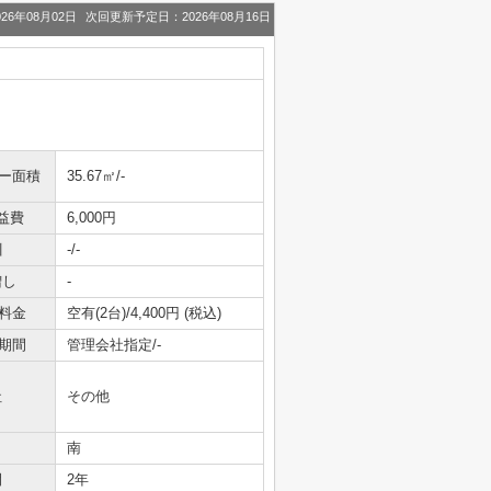
26年08月02日
次回更新予定日：2026年08月16日
ニー面積
35.67㎡/-
益費
6,000円
引
-/-
増し
-
料金
空有(2台)/4,400円 (税込)
期間
管理会社指定/-
社
その他
南
間
2年