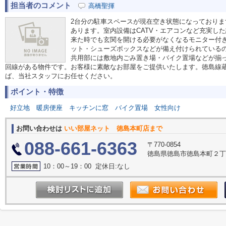
担当者のコメント
高橋聖揮
2台分の駐車スペースが現在空き状態になっており
あります。室内設備はCATV・エアコンなど充実し
来た時でも玄関を開ける必要がなくなるモニター付
ット・シューズボックスなどが備え付けられている
共用部には敷地内ごみ置き場・バイク置場などが揃
回線がある物件です。お客様に素敵なお部屋をご提供いたします。徳島線
ば、当社スタッフにお任せください。
ポイント・特徴
好立地
暖房便座
キッチンに窓
バイク置場
女性向け
お問い合わせは
いい部屋ネット 徳島本町店まで
088-661-6363
〒770-0854
徳島県徳島市徳島本町２丁
10：00～19：00 定休日:なし