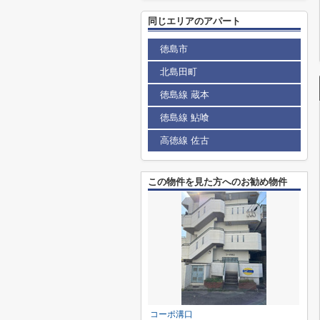
同じエリアのアパート
徳島市
北島田町
徳島線 蔵本
徳島線 鮎喰
高徳線 佐古
この物件を見た方へのお勧め物件
コーポ溝口