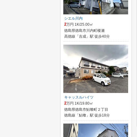
シエル川内
2
万円 1K/25.00㎡
徳島県徳島市川内町榎瀬
高徳線「吉成」駅 徒歩40分
キャッスルハイツ
2
万円 1K/19.80㎡
徳島県徳島市鮎喰町２丁目
徳島線「鮎喰」駅 徒歩18分