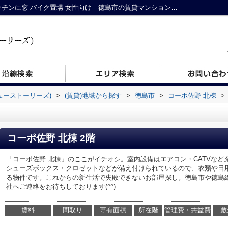
コーポ佐野 北棟102｜好立地 暖房便座 キッチンに窓 バイク置場 女性向け｜徳島市の賃貸マンション｜NewStories(ニューストーリーズ)
ニューストーリーズ)
>
(賃貸)地域から探す
>
徳島市
>
コーポ佐野 北棟
>
コーポ佐野 北棟 2階
「コーポ佐野 北棟」のここがイチオシ。室内設備はエアコン・CATVな
シューズボックス・クロゼットなどが備え付けられているので、衣類や日
る物件です。これからの新生活で失敗できないお部屋探し。徳島市や徳島
社へご連絡をお待ちしております(^^)
賃料
間取り
専有面積
所在階
管理費・共益費
敷