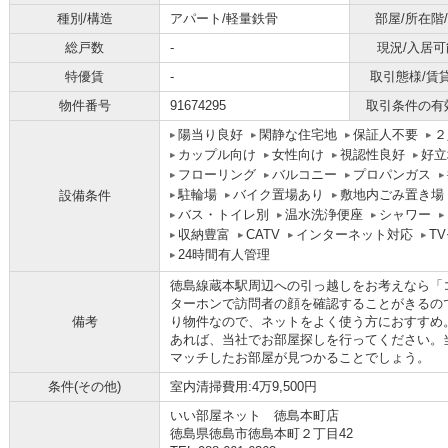
種別/構造
アパート/軽量鉄骨
部屋/所在階
総戸数
-
現況/入居可
特優賃
-
取引態様/賃
物件番号
91674295
取引条件の有
陽当り良好
閑静な住宅地
保証人不要
２
カップル向け
女性向け
視認性良好
好立
フローリング
バルコニー
プロパンガス
駐輪場
バイク置場あり
敷地内ごみ置き場
設備条件
バス・トイレ別
温水洗浄便座
シャワー
収納豊富
CATV
インターネット対応
T
24時間有人管理
徳島線蔵本駅周辺への引っ越しをお考えなら「コ
ターホンで訪問者の顔を確認することがきるの
備考
り物件なので、ネットをよく使う方におすすめ
あれば、当社でお部屋探しを行ってください。
マッチしたお部屋が見つかることでしょう。
条件(その他)
室内清掃費用:4万9,500円
いい部屋ネット 徳島本町店
徳島県徳島市徳島本町２丁目42