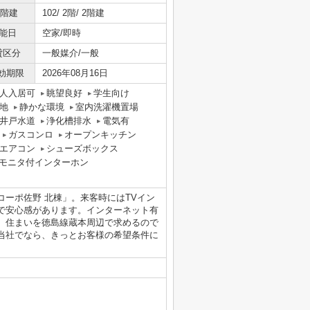
/階建
102/ 2階/ 2階建
能日
空家/即時
貸区分
一般媒介/一般
効期限
2026年08月16日
人入居可
眺望良好
学生向け
地
静かな環境
室内洗濯機置場
井戸水道
浄化槽排水
電気有
ガスコンロ
オープンキッチン
エアコン
シューズボックス
Vモニタ付インターホン
ーポ佐野 北棟」。来客時にはTVイン
で安心感があります。インターネット有
。住まいを徳島線蔵本周辺で求めるので
当社でなら、きっとお客様の希望条件に