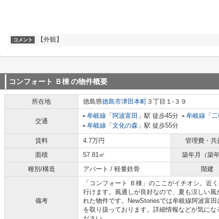
【外観】
コメント
コンフォート Ｂ棟
の物件概要
所在地
徳島県
徳島市
津田本町
３丁目１-３９
牟岐線
「
阿波富田
」駅 徒歩45分
牟岐線
「
二
交通
牟岐線
「
文化の森
」駅 徒歩55分
賃料
4.7万円
管理費・共
面積
57.81㎡
築年月（築
種別/構造
アパート / 軽量鉄骨
階建
「コンフォート Ｂ棟」のここがイチオシ。近く
行けます。風通しが良好なので、夏も涼しい風
備考
れた物件です。NewStoriesでは牟岐線阿波
を取り扱っております。詳細情報などが気にな
ださい。