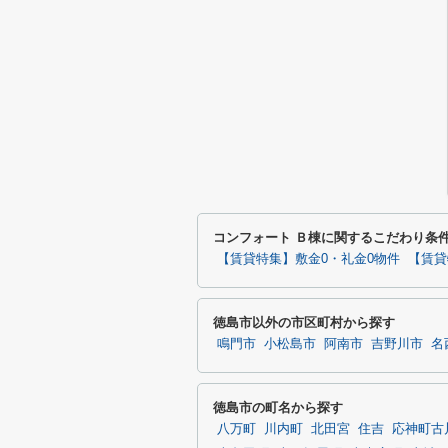
コンフォート Ｂ棟に関するこだわり条
【賃貸特集】敷金0・礼金0物件
【賃貸
徳島市以外の市区町村から探す
鳴門市
小松島市
阿南市
吉野川市
名
徳島市の町名から探す
八万町
川内町
北田宮
住吉
応神町古