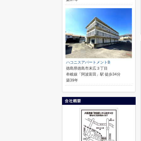
ハコニスアパートメントB
徳島県徳島市末広３丁目
牟岐線「阿波富田」駅 徒歩34分
築39年