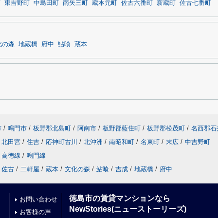
西
東吉野町
中島田町
南矢三町
蔵本元町
佐古六番町
新蔵町
佐古七番町
化の森
地蔵橋
府中
鮎喰
蔵本
市
/
鳴門市
/
板野郡北島町
/
阿南市
/
板野郡藍住町
/
板野郡松茂町
/
名西郡石
北田宮
/
住吉
/
応神町古川
/
北沖洲
/
南昭和町
/
名東町
/
末広
/
中吉野町
高徳線
/
鳴門線
佐古
/
二軒屋
/
蔵本
/
文化の森
/
鮎喰
/
吉成
/
地蔵橋
/
府中
徳島市の賃貸マンションなら
お問い合わせ
NewStories(ニューストーリーズ)
お客様の声