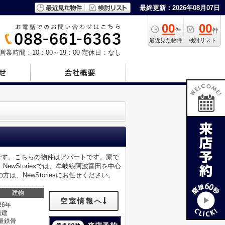
最終更新：2026年08月07日
00
00
件
件
最近見た物件
検討リスト
営業時間：10：00～19：00
定休日：なし
件です。こちらの物件はアパートです。家で
wStoriesでは、牟岐線阿波富田を中心
、NewStoriesにお任せください。
建物
空室情報へ
26年
階建
量鉄骨