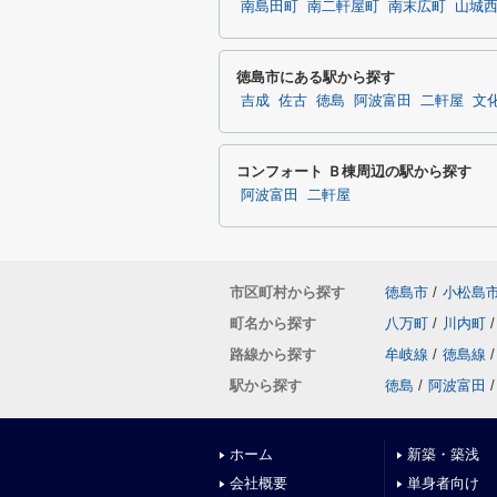
南島田町
南二軒屋町
南末広町
山城
徳島市にある駅から探す
吉成
佐古
徳島
阿波富田
二軒屋
文
コンフォート Ｂ棟周辺の駅から探す
阿波富田
二軒屋
市区町村から探す
徳島市
/
小松島
町名から探す
八万町
/
川内町
/
路線から探す
牟岐線
/
徳島線
/
駅から探す
徳島
/
阿波富田
/
ホーム
新築・築浅
会社概要
単身者向け