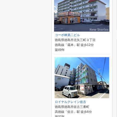
コーポ林第二ビル
徳島県徳島市北矢三町３丁目
徳島線「蔵本」駅 徒歩12分
築49年
ロイヤルクレイン佐古
徳島県徳島市佐古三番町
高徳線「佐古」駅 徒歩6分
築37年