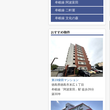
牟岐線 阿波富田
牟岐線 二軒屋
牟岐線 文化の森
おすすめ物件
第19柴田マンション
徳島県徳島市末広１丁目
牟岐線「阿波富田」駅 徒歩26分
築30年