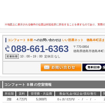
※地図上に表示される物件の位置は付近住所に所在することを表すものであり、実際
コンフォート Ｂ棟
へのお問い合わせは
いい部屋ネット 徳島本町店ま
088-661-6363
〒770-0854
徳島県徳島市徳島本町
10：00～19：00 定休日:なし
コンフォート Ｂ棟
の空室情報
所在階
賃料
管理費・共益費
敷金/礼金/保証金/償却/敷引
2階
4.7万円
5,000円
/
/
/
/
0ヶ月
0万円
-
-
-