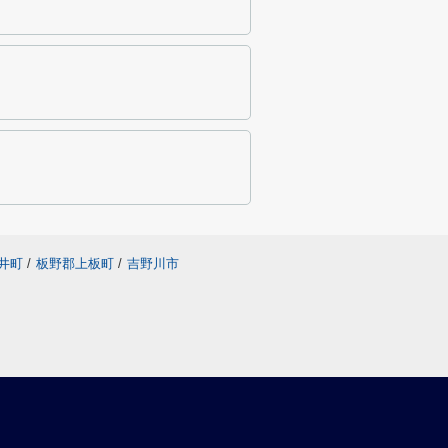
井町
/
板野郡上板町
/
吉野川市