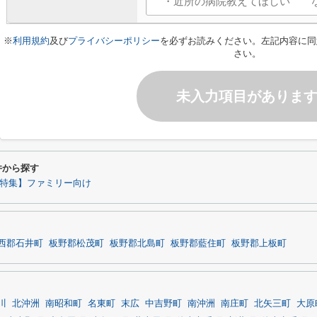
※
利用規約
及び
プライバシーポリシー
を必ずお読みください。左記内容に同
さい。
未入力項目がありま
件から探す
特集】ファミリー向け
西郡石井町
板野郡松茂町
板野郡北島町
板野郡藍住町
板野郡上板町
川
北沖洲
南昭和町
名東町
末広
中吉野町
南沖洲
南庄町
北矢三町
大原