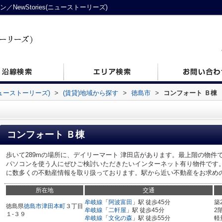
ewStories(ニューストーリーズ)
ニューストーリーズ)
>
(賃貸)地域から探す
>
徳島市
>
コンフォート Ｂ棟
コンフォート Ｂ棟
歩いて289mの場所に、デイリーマート 津田店があります。最上階の物
パソコンを使う人にぜひご検討いただきたいインターネット有り物件です。Ne
に数多くの不動産情報を取り扱っております。駅から近い不動産をお求めの方は
所在地
交通
牟岐線
「
阿波富田
」駅 徒歩45分
築
徳島県
徳島市
津田本町
３丁目
牟岐線
「
二軒屋
」駅 徒歩45分
2
１-３９
牟岐線
「
文化の森
」駅 徒歩55分
軽