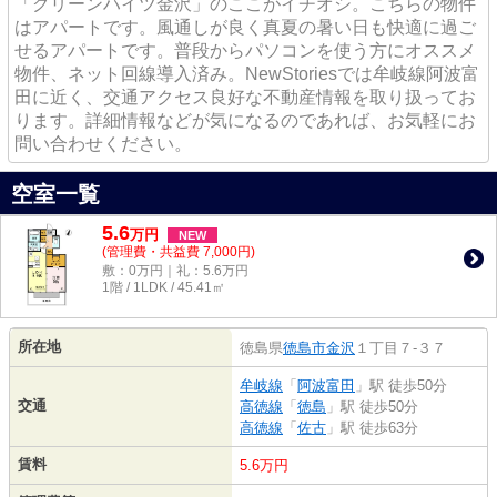
「グリーンハイツ金沢」のここがイチオシ。こちらの物件
はアパートです。風通しが良く真夏の暑い日も快適に過ご
せるアパートです。普段からパソコンを使う方にオススメ
物件、ネット回線導入済み。NewStoriesでは牟岐線阿波富
田に近く、交通アクセス良好な不動産情報を取り扱ってお
ります。詳細情報などが気になるのであれば、お気軽にお
問い合わせください。
空室一覧
5.6
万
円
NEW
(管理費・共益費 7,000円)
敷：0万円｜礼：5.6万円
1階 / 1LDK / 45.41㎡
所在地
徳島県
徳島市
金沢
１丁目７-３７
牟岐線
「
阿波富田
」駅 徒歩50分
交通
高徳線
「
徳島
」駅 徒歩50分
高徳線
「
佐古
」駅 徒歩63分
賃料
5.6万円