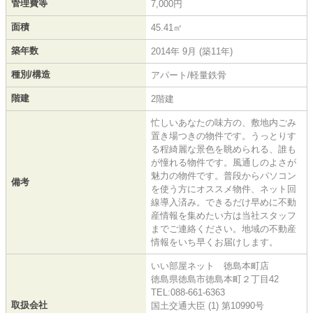
管理費等
7,000円
面積
45.41㎡
築年数
2014年 9月 (築11年)
種別/構造
アパート/軽量鉄骨
階建
2階建
忙しいあなたの味方の、敷地内ごみ
置き場つきの物件です。うっとりす
る程綺麗な景色を眺められる、誰も
が憧れる物件です。風通しのよさが
魅力の物件です。普段からパソコン
備考
を使う方にオススメ物件、ネット回
線導入済み。できるだけ早めに不動
産情報を集めたい方は当社スタッフ
までご連絡ください。地域の不動産
情報をいち早くお届けします。
いい部屋ネット 徳島本町店
徳島県徳島市徳島本町２丁目42
TEL:088-661-6363
取扱会社
国土交通大臣 (1) 第10990号