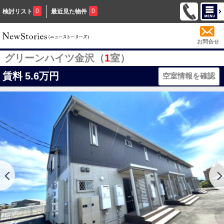
0
0
検討リスト
最近見た物件
お問合せ
グリーンハイツ金沢（
1
室）
賃料
5.6万円
空室情報を確認