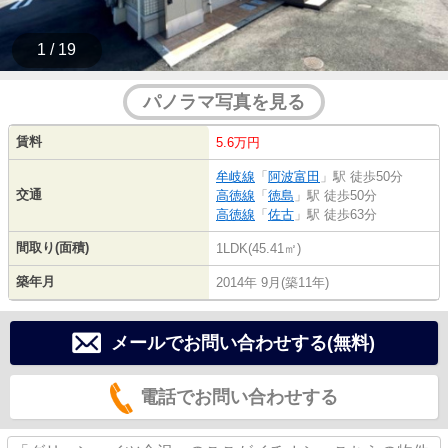
1 / 19
パノラマ写真を見る
賃料
5.6万円
牟岐線
「
阿波富田
」駅 徒歩50分
交通
高徳線
「
徳島
」駅 徒歩50分
高徳線
「
佐古
」駅 徒歩63分
間取り(面積)
1LDK(45.41㎡)
築年月
2014年 9月(築11年)
メールでお問い合わせする(無料)
電話でお問い合わせする