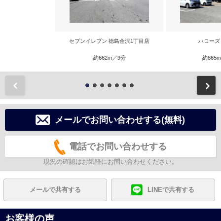
セブンイレブン 徳島金沢1丁目店
ハローズ
約662m／9分
約865
前
メールでお問い合わせする(無料)
電話でお問い合わせする
現況の確認はお気軽にお問い合わせください。
メールで共有する
LINEで共有する
お客様の声