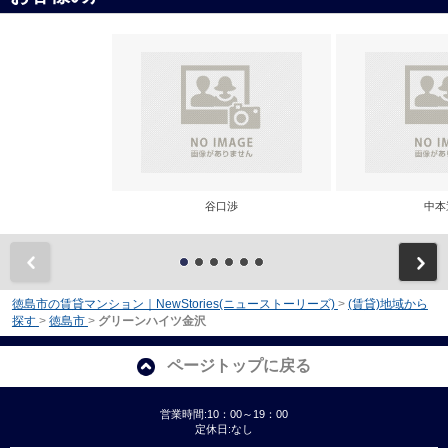
谷口渉
中本
前
徳島市の賃貸マンション｜NewStories(ニューストーリーズ)
>
(賃貸)地域から
探す
>
徳島市
>
グリーンハイツ金沢
ページトップに戻る
営業時間:10：00～19：00
定休日:なし