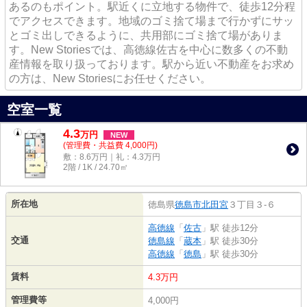
あるのもポイント。駅近くに立地する物件で、徒歩12分程
でアクセスできます。地域のゴミ捨て場まで行かずにサッ
とゴミ出しできるように、共用部にゴミ捨て場がありま
す。New Storiesでは、高徳線佐古を中心に数多くの不動
産情報を取り扱っております。駅から近い不動産をお求め
の方は、New Storiesにお任せください。
空室一覧
4.3
万
円
NEW
(管理費・共益費 4,000円)
敷：8.6万円｜礼：4.3万円
2階 / 1K / 24.70㎡
所在地
徳島県
徳島市
北田宮
３丁目３-６
高徳線
「
佐古
」駅 徒歩12分
交通
徳島線
「
蔵本
」駅 徒歩30分
高徳線
「
徳島
」駅 徒歩30分
賃料
4.3万円
管理費等
4,000円