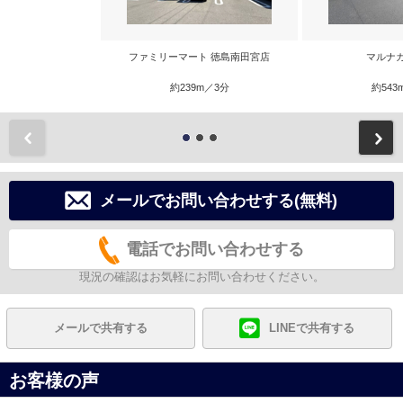
ファミリーマート 徳島南田宮店
マルナ
約239m／3分
約543
前
メールでお問い合わせする(無料)
電話でお問い合わせする
現況の確認はお気軽にお問い合わせください。
メールで共有する
LINEで共有する
お客様の声