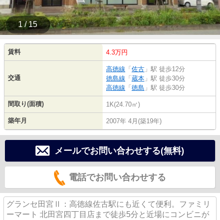
1 / 15
賃料
4.3万円
高徳線
「
佐古
」駅 徒歩12分
交通
徳島線
「
蔵本
」駅 徒歩30分
高徳線
「
徳島
」駅 徒歩30分
間取り(面積)
1K(24.70㎡)
築年月
2007年 4月(築19年)
メールでお問い合わせする(無料)
電話でお問い合わせする
グランセ田宮Ⅱ：高徳線佐古駅にも近くて便利。ファミリ
ーマート 北田宮四丁目店まで徒歩5分と近場にコンビニが