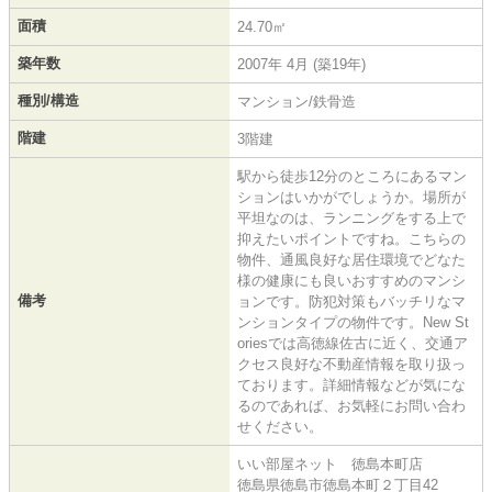
面積
24.70㎡
築年数
2007年 4月 (築19年)
種別/構造
マンション/鉄骨造
階建
3階建
駅から徒歩12分のところにあるマン
ションはいかがでしょうか。場所が
平坦なのは、ランニングをする上で
抑えたいポイントですね。こちらの
物件、通風良好な居住環境でどなた
様の健康にも良いおすすめのマンシ
備考
ョンです。防犯対策もバッチリなマ
ンションタイプの物件です。New St
oriesでは高徳線佐古に近く、交通ア
クセス良好な不動産情報を取り扱っ
ております。詳細情報などが気にな
るのであれば、お気軽にお問い合わ
せください。
いい部屋ネット 徳島本町店
徳島県徳島市徳島本町２丁目42