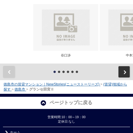
谷口渉
中本
前
徳島市の賃貸マンション｜NewStories(ニューストーリーズ)
>
(賃貸)地域から
探す
>
徳島市
>
グランセ田宮Ⅱ
ページトップに戻る
営業時間:10：00～19：00
定休日:なし
ホーム