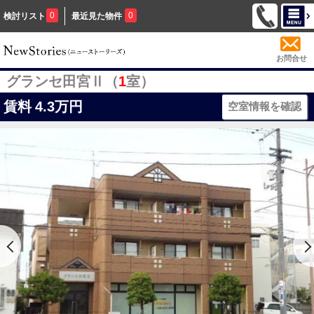
0
0
検討リスト
最近見た物件
お問合せ
グランセ田宮Ⅱ（
1
室）
賃料
4.3万円
空室情報を確認