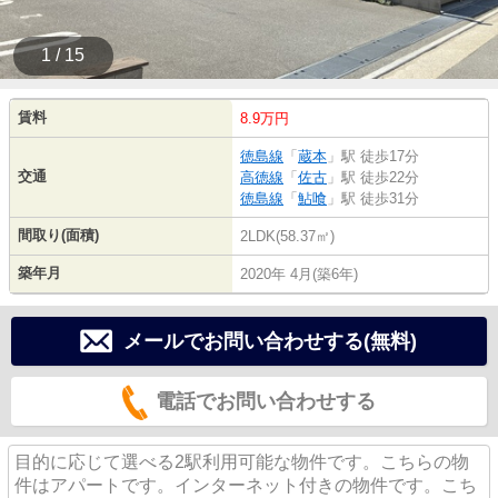
1 / 15
賃料
8.9万円
徳島線
「
蔵本
」駅 徒歩17分
交通
高徳線
「
佐古
」駅 徒歩22分
徳島線
「
鮎喰
」駅 徒歩31分
間取り(面積)
2LDK(58.37㎡)
築年月
2020年 4月(築6年)
メールでお問い合わせする(無料)
電話でお問い合わせする
目的に応じて選べる2駅利用可能な物件です。こちらの物
件はアパートです。インターネット付きの物件です。こち