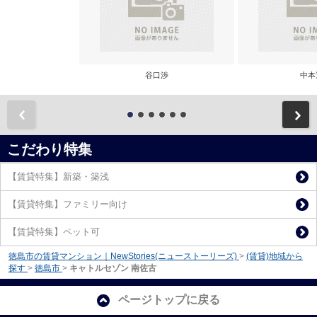
谷口渉
中本
前
こだわり特集
【賃貸特集】新築・築浅
【賃貸特集】ファミリー向け
【賃貸特集】ペット可
徳島市の賃貸マンション｜NewStories(ニューストーリーズ)
>
(賃貸)地域から
探す
>
徳島市
>
キャトルセゾン 南佐古
ページトップに戻る