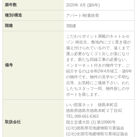
築年数
2020年 4月 (築6年)
種別/構造
アパート/軽量鉄骨
階建
3階建
こだわりポイント満載のキャトルセ
ゾン 南佐古。敷地内にゴミ置き場が
備え付けられているので、遠くまで
運ぶ必要がなくゴミ出しが楽になり
ます。新たな回線工事の必要ない、
備考
インターネット付きの物件です。ご
紹介するのは令和2年4月竣工・築6年
の物件です。物件の見学やご不明な
点等、お気軽にご連絡下さい。わた
したちスタッフ一同、物件探しのサ
ポートを致します。
いい部屋ネット 徳島本町店
徳島県徳島市徳島本町２丁目42
TEL:088-661-6363
取扱会社
国土交通大臣 (1) 第10990号
(公社)徳島県宅地建物取引業協会
(公社)全国宅地建物取引業保証協会