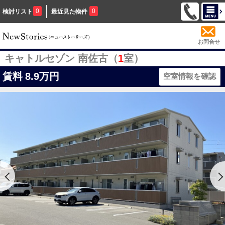
0
0
検討リスト
最近見た物件
お問合せ
キャトルセゾン 南佐古（
1
室）
賃料
8.9万円
空室情報を確認