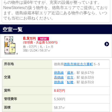
らの物件は築6年ですが、充実の設備が整っています。
NewStoriesの扱う物件を、徳島市エリアでご提供しており
ます。徳島線蔵本駅エリア近辺にある物件の事なら、いつ
でも当社にお尋ねください。
空室一覧
8.9
万
円
NEW
(管理費・共益費 5,500円)
敷：0万円｜礼：1ヶ月
3階 / 2LDK / 58.37㎡
所在地
徳島県
徳島市
南佐古六番町
５-５
徳島線
「
蔵本
」駅 徒歩17分
交通
高徳線
「
佐古
」駅 徒歩22分
徳島線
「
鮎喰
」駅 徒歩31分
賃料
8.9万円
管理費等
5,500円
面積
58.37㎡