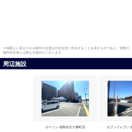
※地図上に表示される物件の位置は付近住所に所在することを表すものであり、実際の
物件所在地とは異なる場合がございます。
周辺施設
ローソン 徳島佐古六番町店
セブンイレブン 